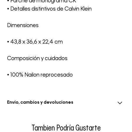
• Parche de monograma CK
• Detalles distintivos de Calvin Klein
Dimensiones
• 43,8 x 36,6 x 22,4 cm
Composición y cuidados
• 100% Nailon reprocesado
Envío, cambios y devoluciones
• El envío se realiza entre 3-5 días hábiles después de la
confirmación del pedido, el tiempo en eventos
Tambien Podría Gustarte
especiales se extiende a 8 días hábiles