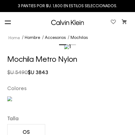
3 PANTIES POR $U. 1,800 EN ESTILOS SELECCIONADOS.
Hombre
Accesorios
Mochilas
Mochila Metro Nylon
$U
5490
$U
3843
Colores
Talla
OS