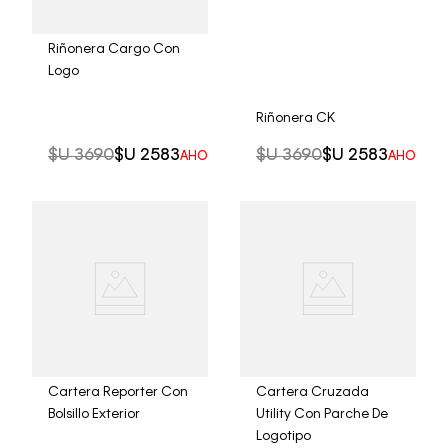
Riñonera Cargo Con
Logo
Riñonera CK
$U
3690
$U
2583
$U
3690
$U
2583
AHORRO DEL
30%
AHORRO 
Cartera Reporter Con
Cartera Cruzada
Bolsillo Exterior
Utility Con Parche De
Logotipo