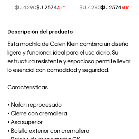
$U
4290
$U
2574
$U
4290
$U
2574
AHORRO DEL
40%
AHORRO
Descripción del producto
Esta mochila de Calvin Klein combina un diseño
ligero y funcional, ideal para el uso diario. Su
estructura resistente y espaciosa permite llevar
lo esencial con comodidad y seguridad.
Características
• Nailon reprocesado
• Cierre con cremallera
• Asa superior
• Bolsillo exterior con cremallera