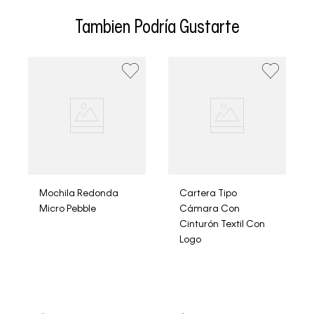
• El envío se realiza entre 3-5 días hábiles después de la
confirmación del pedido, el tiempo en eventos
Tambien Podría Gustarte
especiales se extiende a 8 días hábiles
• Se aceptan cambios dentro de los 30 días siguientes a
la fecha de recepción. Los artículos deben estar sin usar
y con las etiquetas originales.
• La primera solicitud de cambio o devolución es gratuita.
• El tiempo de reembolso de dinero varía según el
método de pago y tu entidad bancaria, pudiendo tomar
hasta 10 días hábiles.
• El plazo para la devolución de compra por derecho a
retracto es de hasta 10 días contados desde la
recepción del producto.
Mochila Redonda
Cartera Tipo
Micro Pebble
Cámara Con
Cinturón Textil Con
Logo