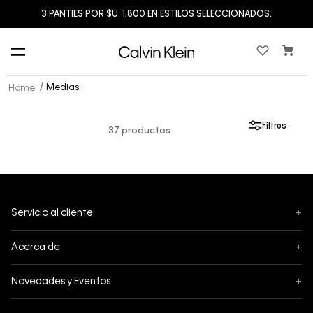
3 PANTIES POR $U. 1,800 EN ESTILOS SELECCIONADOS.
Medias
Filtros
37
productos
Servicio al cliente
+
Mis pedidos
Acerca de
+
Cambios y Devoluciones
Acerca de Calvin Klein
Novedades y Eventos
+
Envíos
Política de privacidad
Black Friday
Tiendas