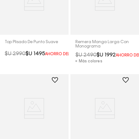
Top Plisado De Punto Suave
Remera Manga Larga Con
Monograma
$U
2990
$U
1495
AHORRO DEL
50%
$U
2490
$U
1992
AHORRO DE
+ Más colores