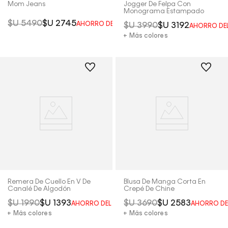
Mom Jeans
Jogger De Felpa Con
Monograma Estampado
$U
5490
$U
2745
AHORRO DEL
50%
$U
3990
$U
3192
AHORRO DE
+ Más colores
Remera De Cuello En V De
Blusa De Manga Corta En
Canalé De Algodón
Crepé De Chine
$U
1990
$U
1393
$U
3690
$U
2583
AHORRO DEL
30%
AHORRO D
+ Más colores
+ Más colores