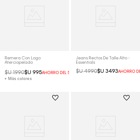
Remera Con Logo
Jeans Rectos De Talle Alto -
Aterciopelado
Essentials
$U
4990
$U
3493
AHORRO D
$U
1990
$U
995
AHORRO DEL
50%
+ Más colores