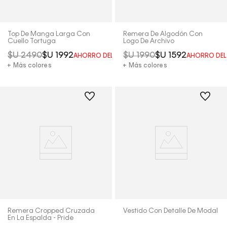
Top De Manga Larga Con
Remera De Algodón Con
Cuello Tortuga
Logo De Archivo
$U
2490
$U
1992
$U
1990
$U
1592
AHORRO DEL
20%
AHORRO DE
+ Más colores
+ Más colores
Remera Cropped Cruzada
Vestido Con Detalle De Modal
En La Espalda - Pride