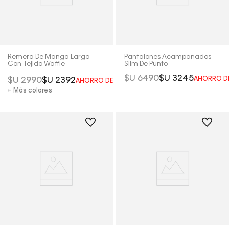
Remera De Manga Larga
Pantalones Acampanados
Con Tejido Waffle
Slim De Punto
$U
6490
$U
3245
AHORRO D
$U
2990
$U
2392
AHORRO DEL
20%
+ Más colores