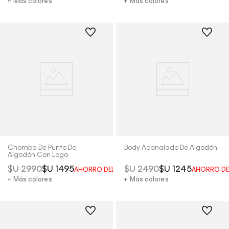
+ Más colores
+ Más colores
Chomba De Punto De
Body Acanalado De Algodón
Algodón Con Logo
$U
2990
$U
1495
$U
2490
$U
1245
AHORRO DEL
50%
AHORRO D
+ Más colores
+ Más colores