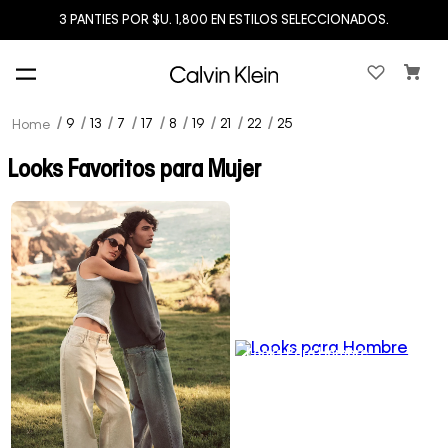
3 PANTIES POR $U. 1,800 EN ESTILOS SELECCIONADOS.
9
13
7
17
8
19
21
22
25
Looks Favoritos para Mujer
Looks Para Hombre