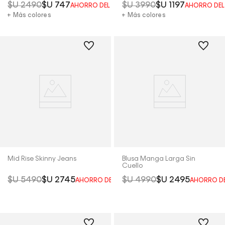
$U
2490
$U
747
$U
3990
$U
1197
AHORRO DEL
70%
AHORRO DE
+ Más colores
+ Más colores
Mid Rise Skinny Jeans
Blusa Manga Larga Sin
Cuello
$U
5490
$U
2745
$U
4990
$U
2495
AHORRO DEL
50%
AHORRO D