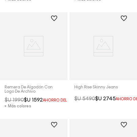
Remera De Algodón Con
High Rise Skinny Jeans
Logo De Archivo
$U
5490
$U
2745
AHORRO D
$U
1990
$U
1592
AHORRO DEL
20%
+ Más colores