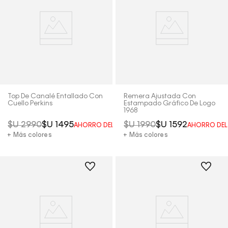
Top De Canalé Entallado Con
Remera Ajustada Con
Cuello Perkins
Estampado Gráfico De Logo
1968
$U
2990
$U
1495
$U
1990
$U
1592
AHORRO DEL
50%
AHORRO DE
+ Más colores
+ Más colores