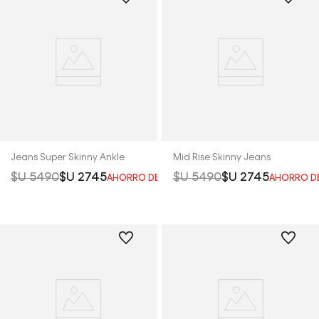
Jeans Super Skinny Ankle
Mid Rise Skinny Jeans
$U
5490
$U
2745
$U
5490
$U
2745
AHORRO DEL
50%
AHORRO D