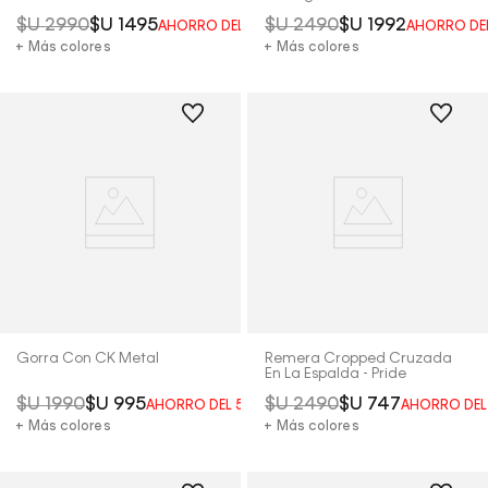
$U
2990
$U
1495
$U
2490
$U
1992
AHORRO DEL
50%
AHORRO DE
+ Más colores
+ Más colores
Gorra Con CK Metal
Remera Cropped Cruzada
En La Espalda - Pride
$U
1990
$U
995
$U
2490
$U
747
AHORRO DEL
50%
AHORRO DE
+ Más colores
+ Más colores