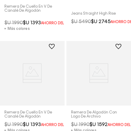
Remera De Cuello En V De
Canalé De Algodón
Jeans Straight High Rise
$U
5490
$U
2745
AHORRO D
$U
1990
$U
1393
AHORRO DEL
30%
+ Más colores
Remera De Cuello En V De
Remera De Algodón Con
Canalé De Algodón
Logo De Archivo
$U
1990
$U
1393
$U
1990
$U
1592
AHORRO DEL
30%
AHORRO DE
+ Más colores
+ Más colores