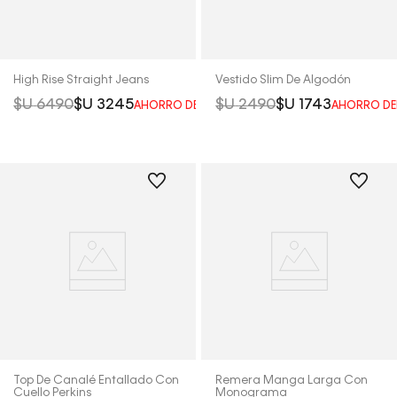
High Rise Straight Jeans
Vestido Slim De Algodón
$U
6490
$U
3245
$U
2490
$U
1743
AHORRO DEL
50%
AHORRO DE
Top De Canalé Entallado Con
Remera Manga Larga Con
Cuello Perkins
Monograma