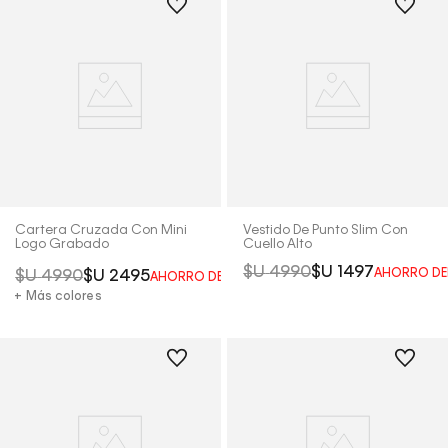
Cartera Cruzada Con Mini
Vestido De Punto Slim Con
Logo Grabado
Cuello Alto
$U
4990
$U
1497
AHORRO DE
$U
4990
$U
2495
AHORRO DEL
50%
+ Más colores