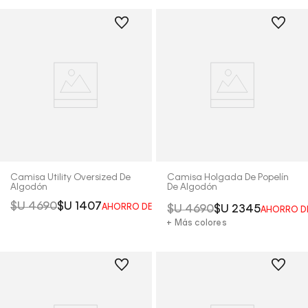
Camisa Utility Oversized De
Camisa Holgada De Popelín
Algodón
De Algodón
$U
4690
$U
1407
AHORRO DEL
70%
$U
4690
$U
2345
AHORRO D
+ Más colores