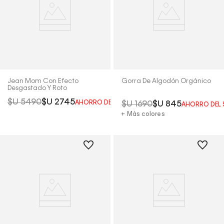
Jean Mom Con Efecto
Gorra De Algodón Orgánico
Desgastado Y Roto
$U
5490
$U
2745
AHORRO DEL
50%
$U
1690
$U
845
AHORRO DEL
+ Más colores