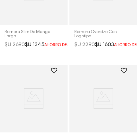
Remera Slim De Manga
Remera Oversize Con
Larga
Logotipo
$U
2690
$U
1345
$U
2290
$U
1603
AHORRO DEL
50%
AHORRO DE