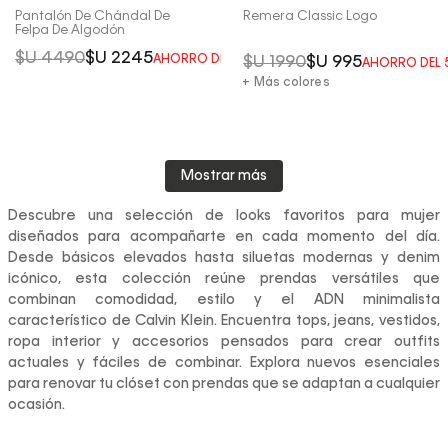
Pantalón De Chándal De
Remera Classic Logo
Felpa De Algodón
$U
4490
$U
2245
AHORRO DEL
50%
$U
1990
$U
995
AHORRO DEL
+ Más colores
Mostrar más
Descubre una selección de looks favoritos para mujer
diseñados para acompañarte en cada momento del día.
Desde básicos elevados hasta siluetas modernas y denim
icónico, esta colección reúne prendas versátiles que
combinan comodidad, estilo y el ADN minimalista
característico de Calvin Klein. Encuentra tops, jeans, vestidos,
ropa interior y accesorios pensados para crear outfits
actuales y fáciles de combinar. Explora nuevos esenciales
para renovar tu clóset con prendas que se adaptan a cualquier
ocasión.