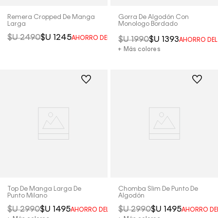
Remera Cropped De Manga
Gorra De Algodón Con
Larga
Monologo Bordado
$U
2490
$U
1245
AHORRO DEL
50%
$U
1990
$U
1393
AHORRO DE
+ Más colores
Top De Manga Larga De
Chomba Slim De Punto De
Punto Milano
Algodón
$U
2990
$U
1495
$U
2990
$U
1495
AHORRO DEL
50%
AHORRO DE