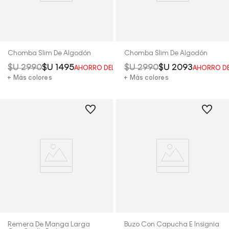
Chomba Slim De Algodón
Chomba Slim De Algodón
$U
2990
$U
1495
$U
2990
$U
2093
AHORRO DEL
50%
AHORRO D
+ Más colores
+ Más colores
Remera De Manga Larga
Buzo Con Capucha E Insignia