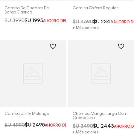
Camisa De Cuadros De
Camisa Oxford Regular
Sarga Elástica
$U
3990
$U
1995
AHORRO DEL
50%
$U
4690
$U
2345
AHORRO D
+ Más colores
Camisa Utility Melange
Chomba Manga Larga Con
Cremallera
$U
4990
$U
2495
AHORRO DEL
50%
$U
3490
$U
2443
AHORRO D
+ Más colores