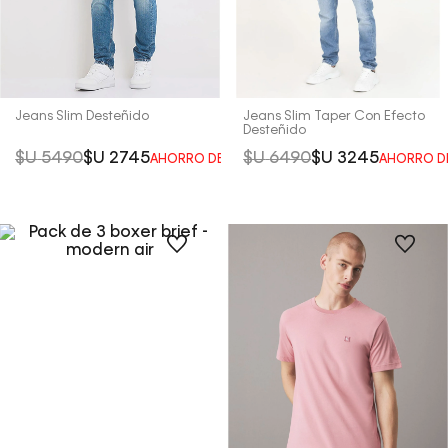
Jeans Slim Desteñido
Jeans Slim Taper Con Efecto
Desteñido
$U
5490
$U
2745
$U
6490
$U
3245
AHORRO DEL
50%
AHORRO D