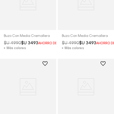
Buzo Con Media Cremallera
Buzo Con Media Cremallera
$U
4990
$U
3493
$U
4990
$U
3493
AHORRO DEL
30%
AHORRO D
+ Más colores
+ Más colores