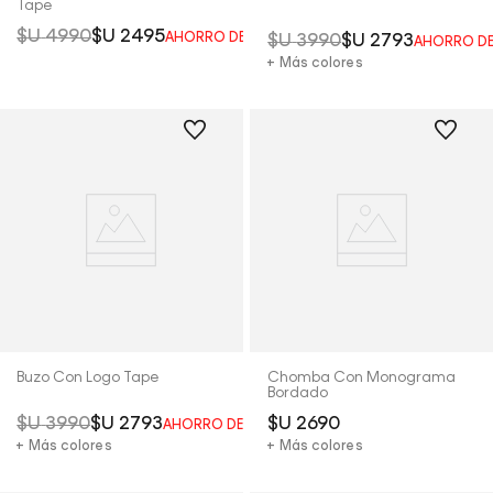
Tape
$U
4990
$U
2495
AHORRO DEL
50%
$U
3990
$U
2793
AHORRO D
+ Más colores
Buzo Con Logo Tape
Chomba Con Monograma
Bordado
$U
3990
$U
2793
$U
2690
AHORRO DEL
30%
+ Más colores
+ Más colores