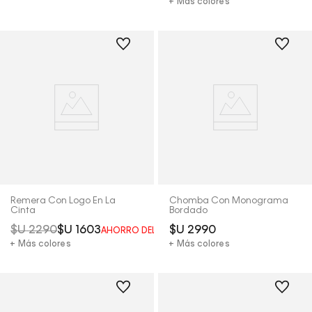
+ Más colores
Remera Con Logo En La
Chomba Con Monograma
Cinta
Bordado
$U
2290
$U
1603
$U
2990
AHORRO DEL
30%
+ Más colores
+ Más colores