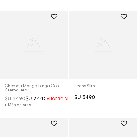
Chomba Manga Larga Con
Jeans Slim
Cremallera
$U
5490
$U
3490
$U
2443
AHORRO DEL
30%
+ Más colores