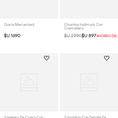
Gorra Mercerized
Chomba Hallmark Con
Cremallera
$U
1690
$U
2990
$U
897
AHORRO DE
Tarjetero De Cuero Con
Zapatillas Con Detalle De