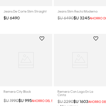
Jeans De Corte Slim Straight
Jeans Slim Recto Moderno
$U
6490
$U
6490
$U
3245
AHORRO D
Remera City Block
Remera Con Logo En La
Cinta
$U
1990
$U
995
AHORRO DEL
50%
$U
2290
$U
1603
AHORRO DE