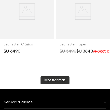
Jeans Slim Clásico
Jeans Slim Taper
$U
6490
$U
5490
$U
3843
AHORRO D
Mostrar más
Servicio al cliente
+