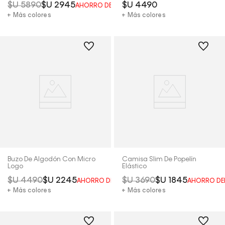
$U
5890
$U
2945
$U
4490
AHORRO DEL
50%
+ Más colores
+ Más colores
Buzo De Algodón Con Micro
Camisa Slim De Popelín
Logo
Elástico
$U
4490
$U
2245
$U
3690
$U
1845
AHORRO DEL
50%
AHORRO DE
+ Más colores
+ Más colores