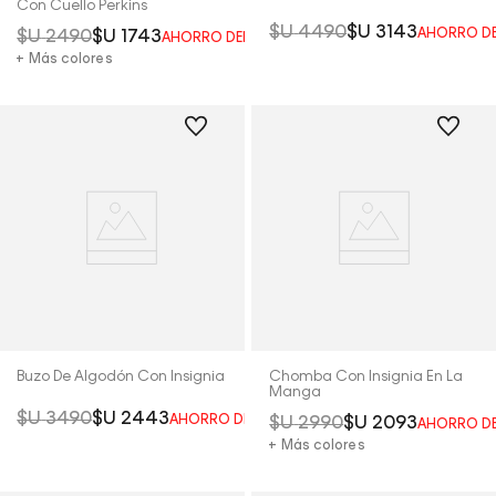
Con Cuello Perkins
$U
4490
$U
3143
AHORRO D
$U
2490
$U
1743
AHORRO DEL
30%
+ Más colores
Buzo De Algodón Con Insignia
Chomba Con Insignia En La
Manga
$U
3490
$U
2443
AHORRO DEL
30%
$U
2990
$U
2093
AHORRO D
+ Más colores