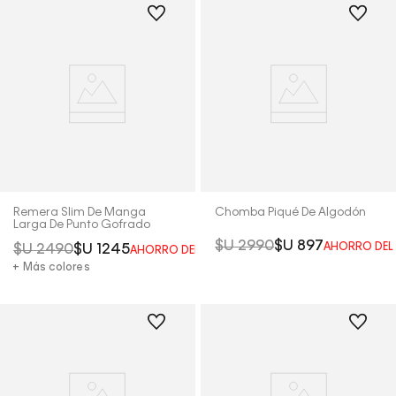
Remera Slim De Manga
Chomba Piqué De Algodón
Larga De Punto Gofrado
$U
2990
$U
897
AHORRO DE
$U
2490
$U
1245
AHORRO DEL
50%
+ Más colores