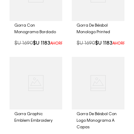
Gorra Con
Gorra De Béisbol
Monograma Bordado
Monologo Printed
$U
1690
$U
1183
$U
1690
$U
1183
AHORRO DEL
30%
AHORRO D
Gorra Graphic
Gorra De Béisbol Con
Emblem Embroidery
Logo Monograma A
Capas