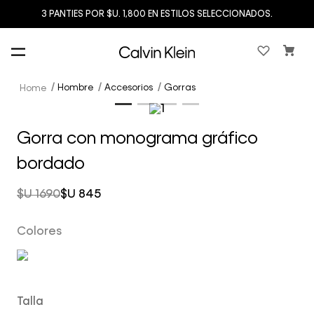
3 PANTIES POR $U. 1,800 EN ESTILOS SELECCIONADOS.
Hombre
Accesorios
Gorras
Gorra con monograma gráfico
bordado
$U
1690
$U
845
Colores
Talla