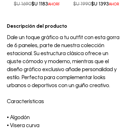
$U
1690
$U
1183
$U
1990
$U
1393
AHORRO DEL
30%
AHORRO D
Descripción del producto
Dale un toque gráfico a tu outfit con esta gorra
de 6 paneles, parte de nuestra colección
estacional. Su estructura clásica ofrece un
ajuste cómodo y moderno, mientras que el
diseño gráfico exclusivo añade personalidad y
estilo. Perfecta para complementar looks
urbanos o deportivos con un guiño creativo.
Características
• Algodón
• Visera curva