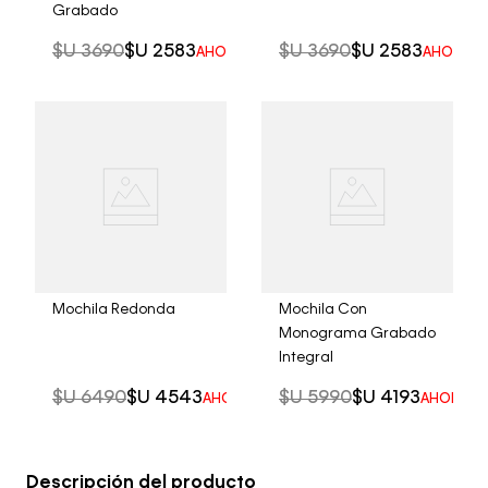
Grabado
$U
3690
$U
2583
$U
3690
$U
2583
AHORRO DEL
30%
AHORRO 
Mochila Redonda
Mochila Con
Monograma Grabado
Integral
$U
6490
$U
4543
$U
5990
$U
4193
AHORRO DEL
30%
AHORRO 
Descripción del producto