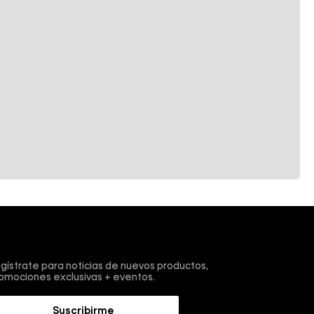
scríbete y obtén un 10% de descuento en tu primera
mpra.
gístrate para noticias de nuevos productos,
omociones exclusivas + eventos.
Suscribirme