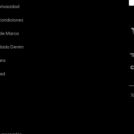
privacidad
condiciones
 de Marca
idado Denim
ans
dad