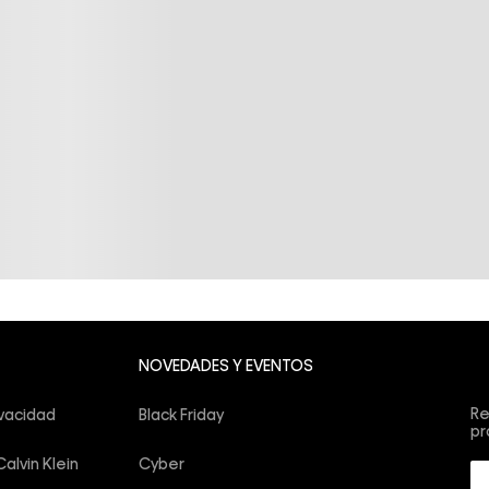
Su
NOVEDADES Y EVENTOS
co
Re
ivacidad
Black Friday
pr
alvin Klein
Cyber