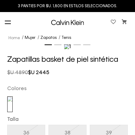
3 PANTIES POR $U. 1,800 EN ESTILOS SELECCIONADOS.
Mujer
Zapatos
Tenis
Zapatillas basket de piel sintética
$U
4890
$U
2445
Colores
Talla
36
38
39