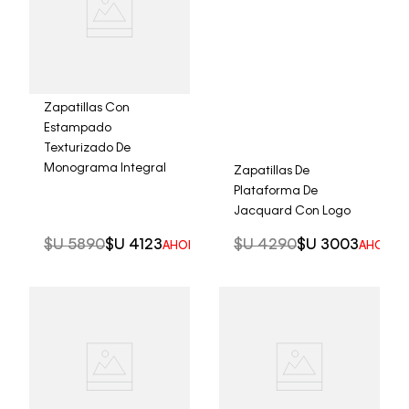
Zapatillas Con
Estampado
Texturizado De
Monograma Integral
Zapatillas De
Plataforma De
Jacquard Con Logo
$U
5890
$U
4123
$U
4290
$U
3003
AHORRO DEL
30%
AHORRO