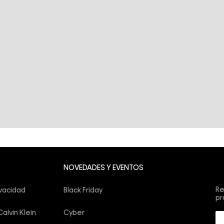
Su
NOVEDADES Y EVENTOS
co
Re
ivacidad
Black Friday
pr
alvin Klein
Cyber