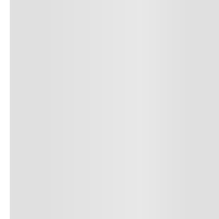
• Se aceptan cambios dentro de los 30 día
deben estar sin usar y con las etiquetas o
• La primera solicitud de cambio o devoluc
• El tiempo de reembolso de dinero varía
pudiendo tomar hasta 10 días hábiles.
• El plazo para la devolución de compra 
desde la recepción del producto.