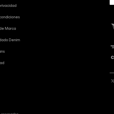
privacidad
condiciones
 de Marca
idado Denim
ans
dad