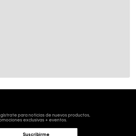
scríbete y obtén un 10% de descuento en tu primera
mpra.
gístrate para noticias de nuevos productos,
omociones exclusivas + eventos.
Suscribirme