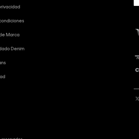
privacidad
condiciones
 de Marca
idado Denim
ans
dad