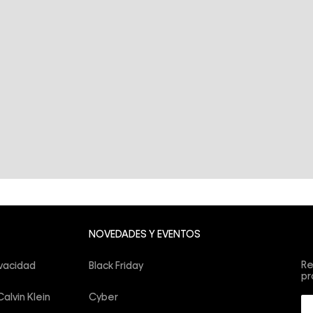
Su
NOVEDADES Y EVENTOS
co
Re
ivacidad
Black Friday
pr
alvin Klein
Cyber