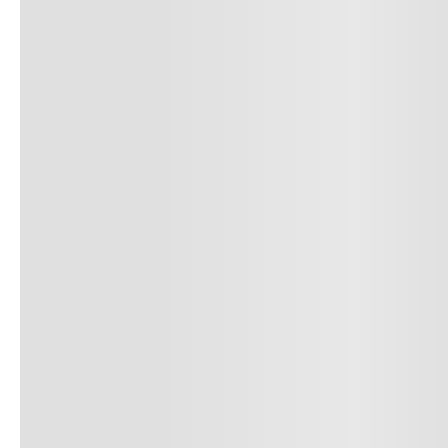
• Se aceptan cambios dentro de los 30 día
deben estar sin usar y con las etiquetas o
• La primera solicitud de cambio o devoluc
• El tiempo de reembolso de dinero varía
pudiendo tomar hasta 10 días hábiles.
• El plazo para la devolución de compra 
desde la recepción del producto.